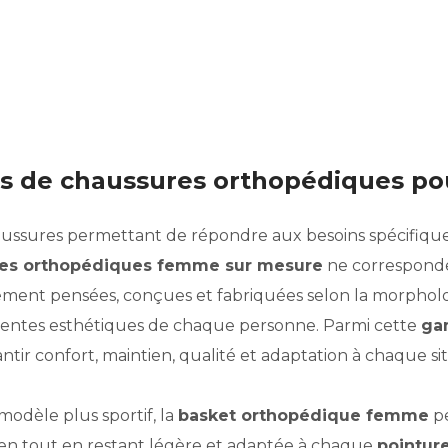
pes de chaussures orthopédiques p
 chaussures permettant de répondre aux besoins spécifiq
es orthopédiques femme sur mesure
ne corresponde
èrement pensées, conçues et fabriquées selon la morpholog
tentes esthétiques de chaque personne. Parmi cette
ga
ntir confort, maintien, qualité et adaptation à chaque si
modèle plus sportif, la
basket orthopédique femme
pe
ien tout en restant légère et adaptée à chaque
pointur