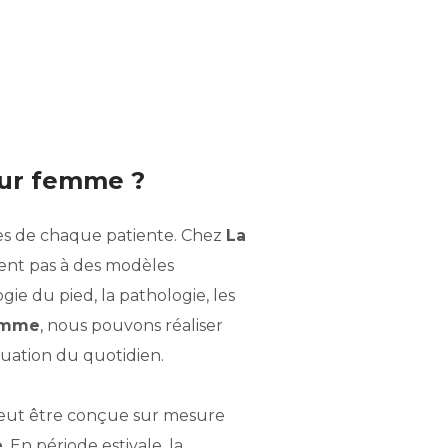
our femme ?
ues de chaque patiente. Chez
La
nt pas à des modèles
ie du pied, la pathologie, les
mme
, nous pouvons réaliser
tuation du quotidien.
ut être conçue sur mesure
e
. En période estivale, la