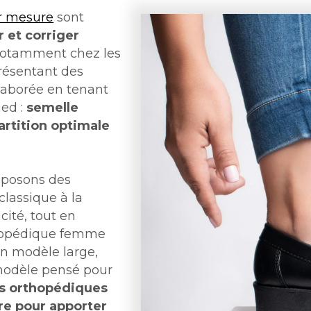
r mesure
sont
r et corriger
notamment chez les
présentant des
laborée en tenant
ed :
semelle
artition optimale
oposons des
classique à la
acité, tout en
thopédique femme
n modèle large,
modèle pensé pour
s orthopédiques
re pour apporter