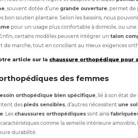
me
, souvent dotée d’une
grande ouverture
, permet de 
ès bon soutien plantaire. Selon les besoins, nous pouvo
emme
pour un usage plus confortable à domicile, ou une
. Enfin, certains modèles peuvent intégrer un
talon com
nfort de marche, tout en conciliant au mieux exigences or
re article sur la
chaussure orthopédique pour a
s orthopédiques des femmes
esoin orthopédique bien spécifique
, lié à son état d
entent des
pieds sensibles
, d’autres nécessitent
une sol
re
. Les
chaussures orthopédiques
sont ainsi
fabriqué
s caractéristiques comme la semelle intérieure amovible, l
ure durabilité.